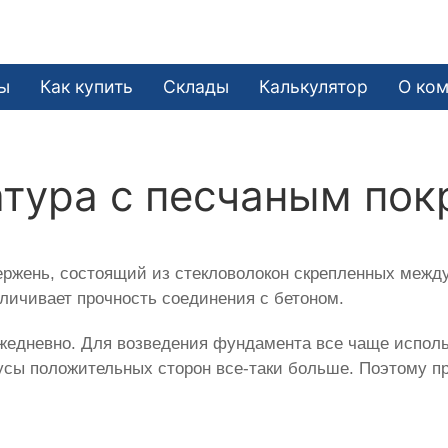
ы
Как купить
Склады
Калькулятор
О ко
атура с песчаным по
ержень, состоящий из стекловолокон скрепленных между
личивает прочность соединения с бетоном.
жедневно. Для возведения фундамента все чаще исполь
нусы положительных сторон все-таки больше. Поэтому п