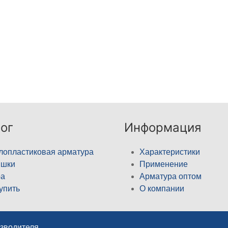
ог
Информация
лопластиковая арматура
Характеристики
ышки
Применение
а
Арматура оптом
купить
О компании
изводителя