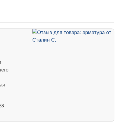
л
чего
ая
23