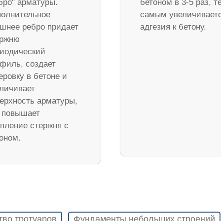
бро" арматуры.
бетоном в 3-5 раз, т
олнительное
самым увеличивает
шнее ребро придает
адгезия к бетону.
ержню
иодический
филь, создает
еровку в бетоне и
личивает
ерхность арматуры,
 повышает
пление стержня с
оном.
тво тротуаров
Фундаменты небольших строений