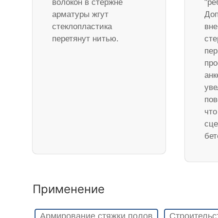
волокон в стержне
"ре
арматуры жгут
Доп
стеклопластика
вне
перетянут нитью.
ст
пер
про
анк
уве
пов
что
сце
бет
Применение
Армирование стяжки полов
Строительс