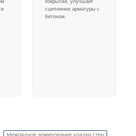
ем
покрытие, улучшает
ся
сцепление арматуры с
бетоном.
Межрядное армирование кладки стен