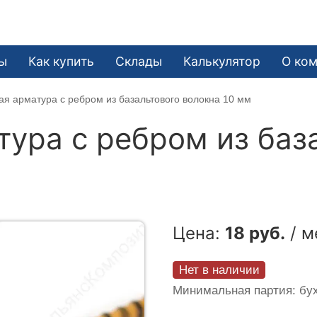
ы
Как купить
Склады
Калькулятор
О ко
я арматура c ребром из базальтового волокна 10 мм
ура c ребром из баз
Цена:
18 руб.
/ м
Нет в наличии
Минимальная партия: бух