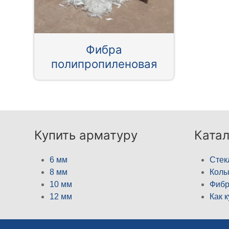
Фибра
полипропиленовая
Купить арматуру
Катал
6 мм
Стек
8 мм
Кол
10 мм
Фибр
12 мм
Как 