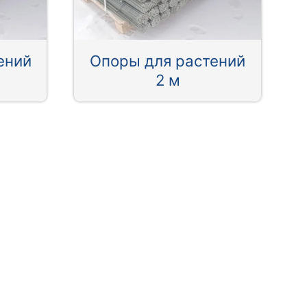
ений
Опоры для растений
2 м