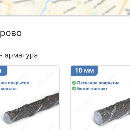
ерово
я арматура