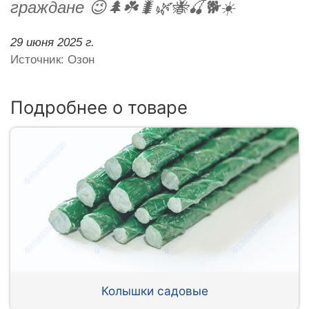
граждане 😉🌲☘️🐛🌿🐝🍒🐕☀️
29 июня 2025 г.
Источник: Озон
Подробнее о товаре
Колышки садовые